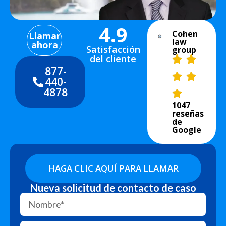
4.9
Cohen
Llamar
law
ahora
Satisfacción
group
del cliente
877-
440-
4878
1047
reseñas
de
Google
HAGA CLIC AQUÍ PARA LLAMAR
Nueva solicitud de contacto de caso