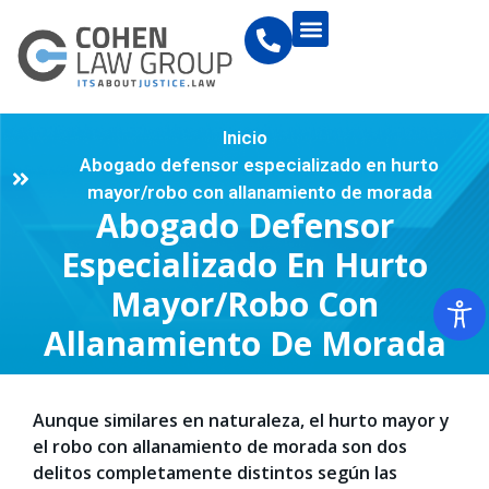
Inicio
Abogado defensor especializado en hurto
mayor/robo con allanamiento de morada
Abogado Defensor
Especializado En Hurto
Mayor/robo Con
Allanamiento De Morada
Aunque similares en naturaleza, el hurto mayor y
el robo con allanamiento de morada son dos
delitos completamente distintos según las