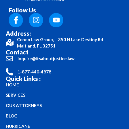
Follow Us
Address:
Cohen Law Group, 350 N Lake Destiny Rd
Maitland, FL 32751
Contact
inquire@itsaboutjustice.law
1-877-440-4878
Quick Links :
HOME
SERVICES
OUR ATTORNEYS
BLOG
HURRICANE