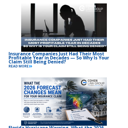
Insurance Companies Just Had Their Most
Profitable Year in Decades — So Why Is Your
Claim Still Being Denied?
READ MORE
Florida Hurricane Warning. What the 2026