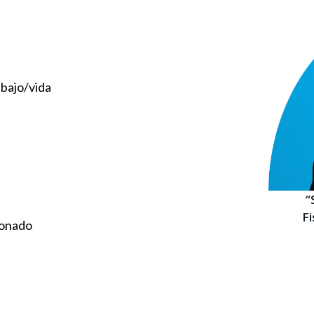
bajo/vida
“
Fi
ionado