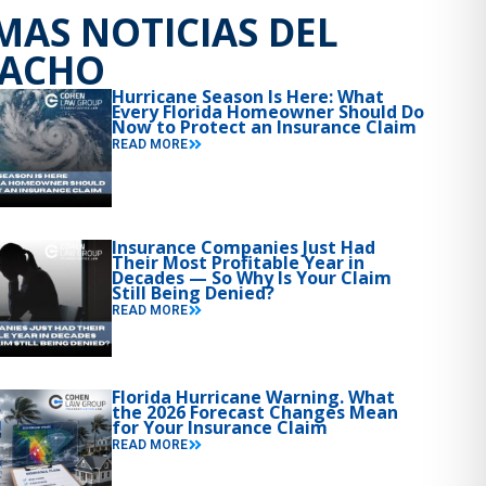
MAS NOTICIAS DEL
PACHO
Hurricane Season Is Here: What
Every Florida Homeowner Should Do
Now to Protect an Insurance Claim
READ MORE
Insurance Companies Just Had
Their Most Profitable Year in
Decades — So Why Is Your Claim
Still Being Denied?
READ MORE
Florida Hurricane Warning. What
the 2026 Forecast Changes Mean
for Your Insurance Claim
READ MORE