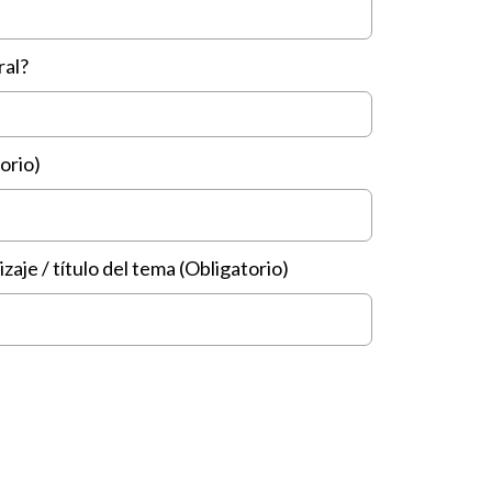
ral?
orio)
aje / título del tema (Obligatorio)