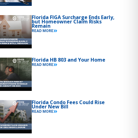
Florida FIGA Surcharge Ends Early,
but Homeowner Claim Risks
Remain
READ MORE
Florida HB 803 and Your Home
READ MORE
Florida Condo Fees Could Rise
Under New Bill
READ MORE