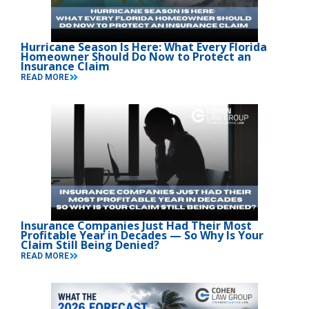
Hurricane Season Is Here: What Every Florida
Homeowner Should Do Now to Protect an
Insurance Claim
READ MORE
Insurance Companies Just Had Their Most
Profitable Year in Decades — So Why Is Your
Claim Still Being Denied?
READ MORE