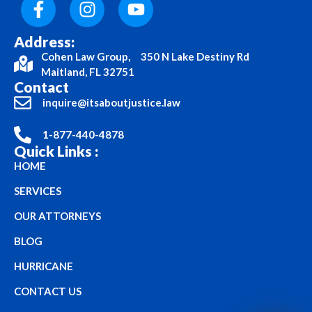
Address:
Cohen Law Group, 350 N Lake Destiny Rd
Maitland, FL 32751
Contact
inquire@itsaboutjustice.law
1-877-440-4878
Quick Links :
HOME
SERVICES
OUR ATTORNEYS
BLOG
HURRICANE
CONTACT US